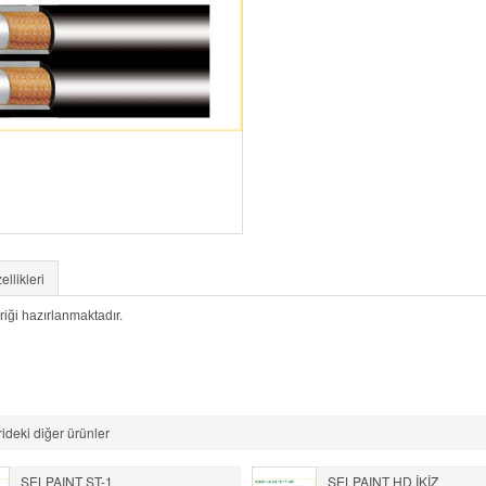
llikleri
riği hazırlanmaktadır.
ideki diğer ürünler
SELPAINT ST-1
SELPAINT HD İKİZ